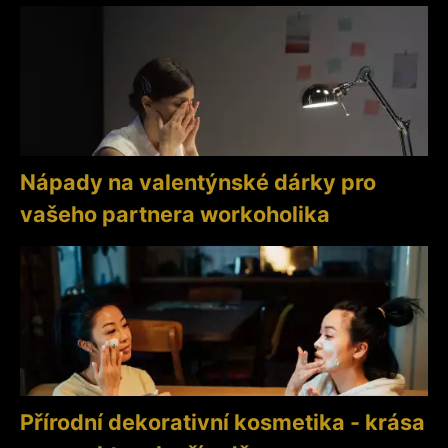
Nápady na valentýnské dárky pro
vašeho partnera workoholika
Přírodní dekorativní kosmetika - krása