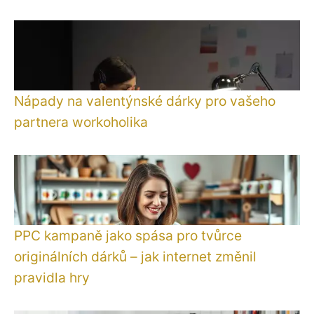
Nápady na valentýnské dárky pro vašeho
partnera workoholika
PPC kampaně jako spása pro tvůrce
originálních dárků – jak internet změnil
pravidla hry