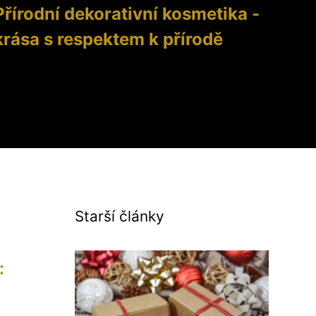
Přírodní dekorativní kosmetika -
krása s respektem k přírodě
Starší články
: