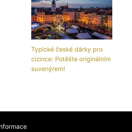
Typické české dárky pro
cizince: Potěšte originálním
suvenýrem!
Informace