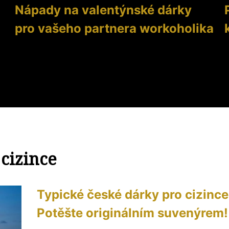
Nápady na valentýnské dárky
pro vašeho partnera workoholika
 cizince
Typické české dárky pro cizince
Potěšte originálním suvenýrem!