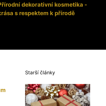
Přírodní dekorativní kosmetika -
krása s respektem k přírodě
Starší články
ům