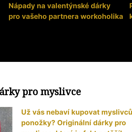
Nápady na valentýnské dárky
pro vašeho partnera workoholika
árky pro myslivce
Už vás nebaví kupovat myslivc
ponožky? Originální dárky pro