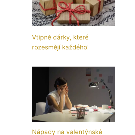
Vtipné dárky, které
rozesmějí každého!
Nápady na valentýnské