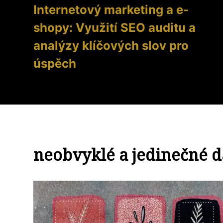
Internetový marketing a e-
shopy: Využití SEO auditu a
analýzy klíčových slov pro
úspěch
neobvyklé a jedinečné d