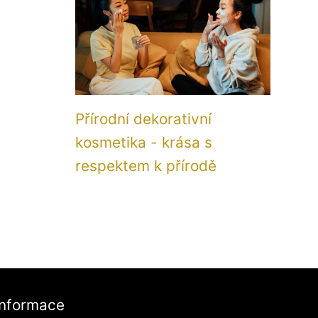
Přírodní dekorativní
kosmetika - krása s
respektem k přírodě
Informace